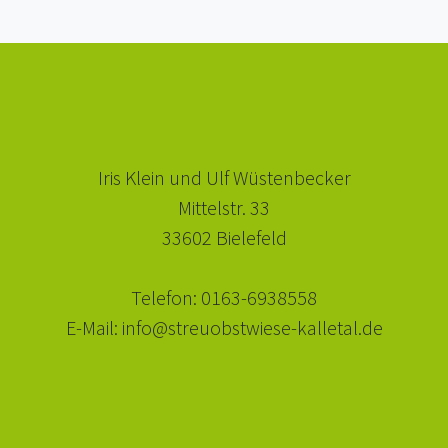
Iris Klein und Ulf Wüstenbecker
Mittelstr. 33
33602 Bielefeld
Telefon: 0163-6938558
E-Mail: info@streuobstwiese-kalletal.de