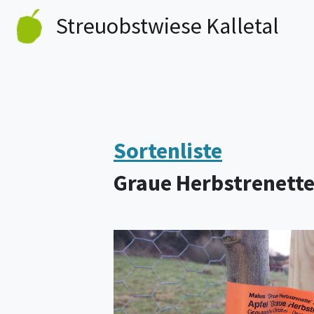
Streu­obst­wiese Kalletal
Sortenliste
Graue Herbstrenett