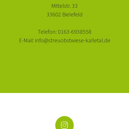
Mittelstr. 33
33602 Bielefeld
Telefon: 0163-6938558
E-Mail: info@streuobstwiese-kalletal.de